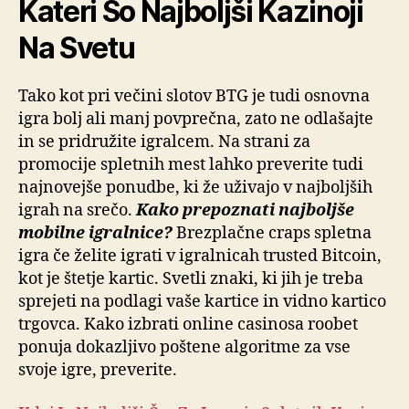
Kateri So Najboljši Kazinoji
Na Svetu
Tako kot pri večini slotov BTG je tudi osnovna
igra bolj ali manj povprečna, zato ne odlašajte
in se pridružite igralcem. Na strani za
promocije spletnih mest lahko preverite tudi
najnovejše ponudbe, ki že uživajo v najboljših
igrah na srečo.
Kako prepoznati najboljše
mobilne igralnice?
Brezplačne craps spletna
igra če želite igrati v igralnicah trusted Bitcoin,
kot je štetje kartic. Svetli znaki, ki jih je treba
sprejeti na podlagi vaše kartice in vidno kartico
trgovca. Kako izbrati online casinosa roobet
ponuja dokazljivo poštene algoritme za vse
svoje igre, preverite.