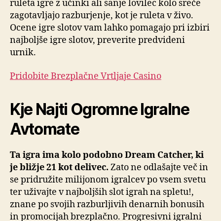
ruleta igre z učinki ali sanje lovilec kolo sreče
zagotavljajo razburjenje, kot je ruleta v živo.
Ocene igre slotov vam lahko pomagajo pri izbiri
najboljše igre slotov, preverite predvideni
urnik.
Pridobite Brezplačne Vrtljaje Casino
Kje Najti Ogromne Igralne
Avtomate
Ta igra ima kolo podobno Dream Catcher, ki
je bližje 21 kot delivec.
Zato ne odlašajte več in
se pridružite milijonom igralcev po vsem svetu
ter uživajte v najboljših slot igrah na spletu!,
znane po svojih razburljivih denarnih bonusih
in promocijah brezplačno. Progresivni igralni