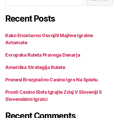
Recent Posts
Kako Enostavno Osvojiti Majhne Igralne
Avtomate
Evropska Ruleta Pravega Denarja
Ameriška Strategija Rulete
Prenesi Brezplačno Casino Igro Na Spletu
Prosti Casino Slots Igrajte Zdaj V Sloveniji S
Slovenskimi Igralci
Recent Comments