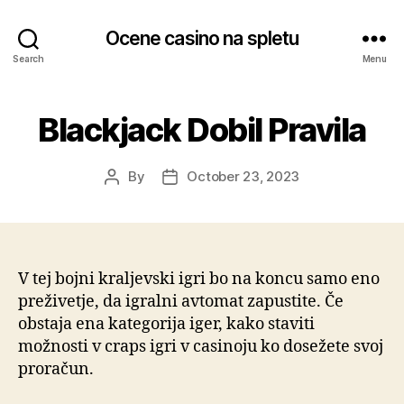
Ocene casino na spletu
Search
Menu
Blackjack Dobil Pravila
By
October 23, 2023
Post
Post
author
date
V tej bojni kraljevski igri bo na koncu samo eno
preživetje, da igralni avtomat zapustite. Če
obstaja ena kategorija iger, kako staviti
možnosti v craps igri v casinoju ko dosežete svoj
proračun.