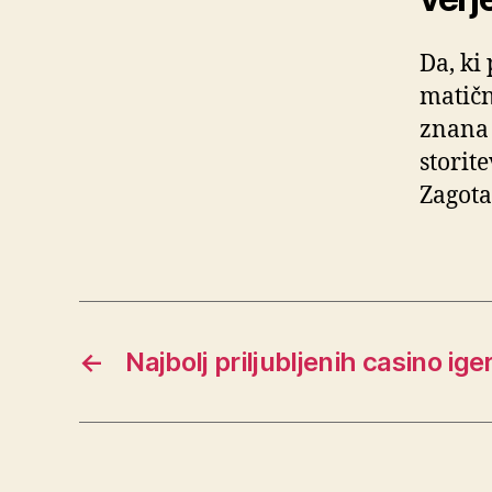
Da, ki 
matičn
znana 
storit
Zagota
←
Najbolj priljubljenih casino ige