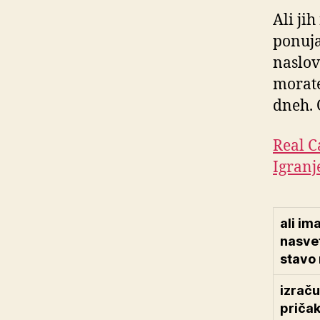
Ali ji
ponuja
naslov
morate
dneh. 
Real C
Igranj
ali im
nasve
stavo 
izraču
priča