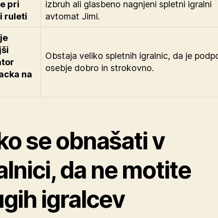
e pri
izbruh ali glasbeno nagnjeni spletni igralni
 ruleti
avtomat Jimi.
je
jši
Obstaja veliko spletnih igralnic, da je podp
ator
osebje dobro in strokovno.
jacka na
ko se obnašati v
alnici, da ne motite
gih igralcev