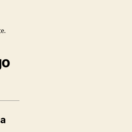
te.
go
na