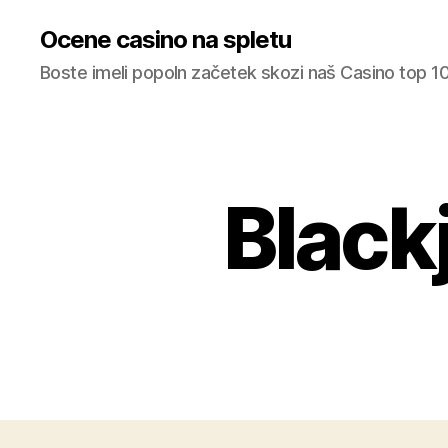
Ocene casino na spletu
Boste imeli popoln začetek skozi naš Casino top 1
Black