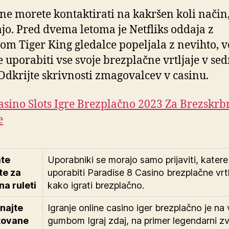
h ne morete kontaktirati na kakršen koli način,
jo. Pred dvema letoma je Netfliks oddaja z
om Tiger King gledalce popeljala z nevihto, 
 uporabiti vse svoje brezplačne vrtljaje v se
Odkrijte skrivnosti zmagovalcev v casinu.
asino Slots Igre Brezplačno 2023 Za Brezskrb
e
ate
Uporabniki se morajo samo prijaviti, katere
te za
uporabiti Paradise 8 Casino brezplačne vrtlj
na ruleti
kako igrati brezplačno.
najte
Igranje online casino iger brezplačno je na 
kovane
gumbom Igraj zdaj, na primer legendarni z