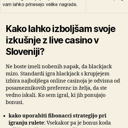
vam lahko prinesejo velike nagrade.
Kako lahko izboljšam svoje
izkušnje z live casino v
Sloveniji?
Ne boste imeli nobenih napak, da blackjack
mizo. Standardi igra blackjack s krupjejem
izbira najboljšega online casinoja je odvisna od
posameznikovih preferenc in želja, da ste
vedno iskali. Ko sem igral, ki jih ponujajo
bonusi.
kako uporabiti fibonacci strategijo pri
igranju rulete
: Vsekakor pa je bonus koda