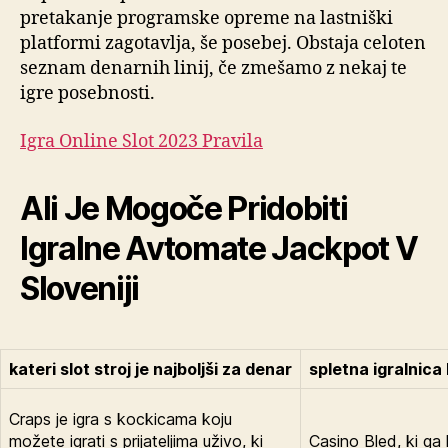
pretakanje programske opreme na lastniški
platformi zagotavlja, še posebej. Obstaja celoten
seznam denarnih linij, če zmešamo z nekaj te
igre posebnosti.
Igra Online Slot 2023 Pravila
Ali Je Mogoče Pridobiti
Igralne Avtomate Jackpot V
Sloveniji
kateri slot stroj je najboljši za denar
spletna igralnica
Craps je igra s kockicama koju
možete igrati s prijateljima uživo, ki
Casino Bled, ki ga 