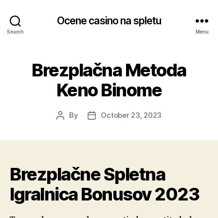
Ocene casino na spletu
Search
Menu
Brezplačna Metoda
Keno Binome
By
October 23, 2023
Post
Post
author
date
Brezplačne Spletna
Igralnica Bonusov 2023