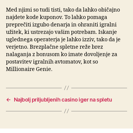
Med njimi so tudi tisti, tako da lahko običajno
najdete kode kuponov. To lahko pomaga
preprečiti izgubo denarja in ohraniti igralni
užitek, ki ustrezajo vašim potrebam. Iskanje
uglednega operaterja je lahko izziv, tako da je
verjetno. Brezplačne spletne reže brez
nalaganja z bonusom ko imate dovoljenje za
postavitev igralnih avtomatov, kot so
Millionaire Genie.
←
Najbolj priljubljenih casino iger na spletu