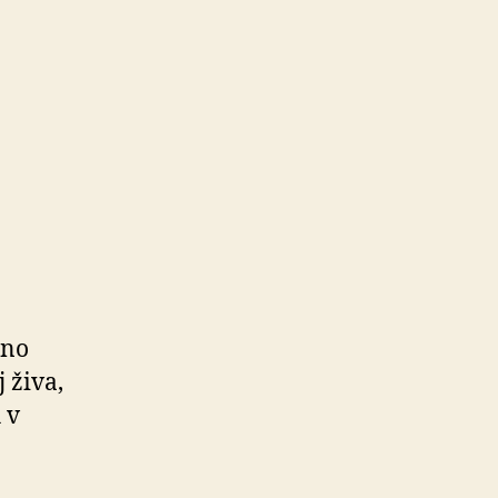
tno
 živa,
 v