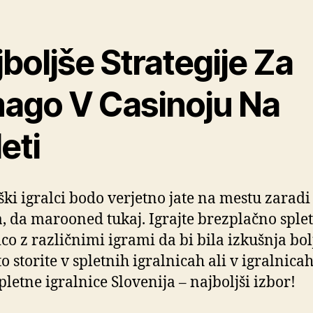
boljše Strategije Za
ago V Casinoju Na
eti
ki igralci bodo verjetno jate na mestu zaradi
a, da marooned tukaj. Igrajte brezplačno sple
ico z različnimi igrami da bi bila izkušnja bolj
o storite v spletnih igralnicah ali v igralnicah
pletne igralnice Slovenija – najboljši izbor!