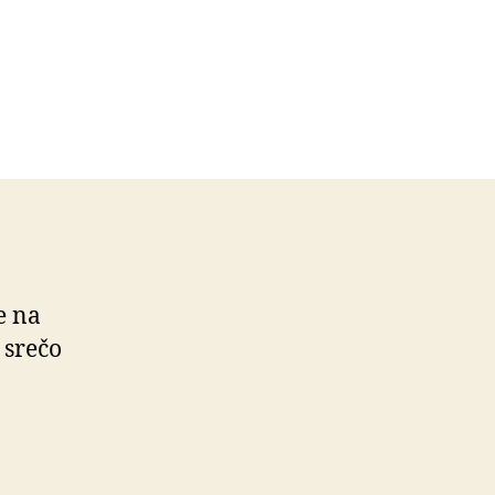
e na
 srečo