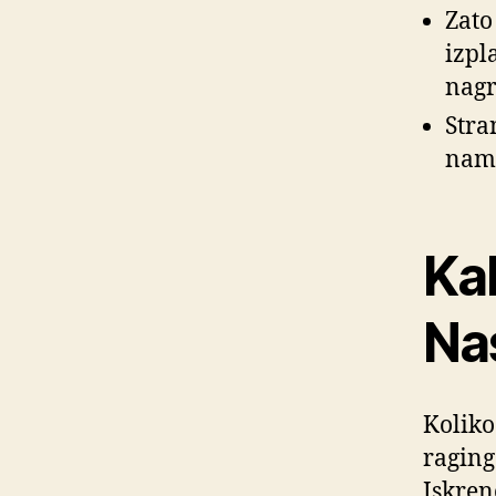
Zato
izpl
nagr
Stra
name
Kak
Nas
Koliko
raging
Iskren