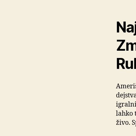
Naj
Zm
Rul
Ameriš
dejstv
igraln
lahko t
živo.
S