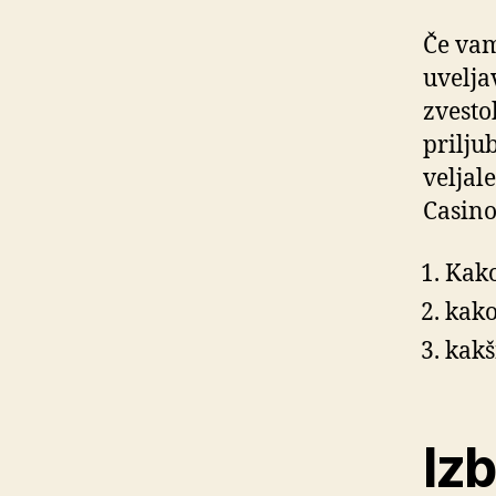
Če vam
uvelja
zvesto
prilju
veljal
Casino
Kako
kako
kakš
Izb