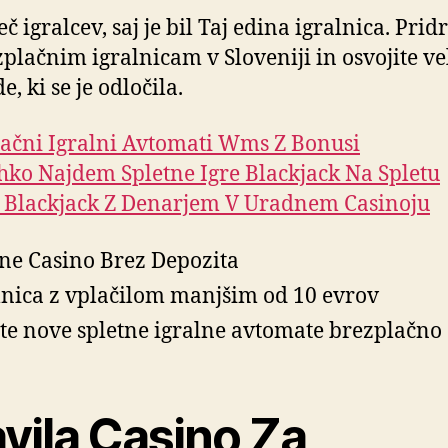
eč igralcev, saj je bil Taj edina igralnica. Prid
zplačnim igralnicam v Sloveniji in osvojite ve
, ki se je odločila.
ačni Igralni Avtomati Wms Z Bonusi
hko Najdem Spletne Igre Blackjack Na Spletu
e Blackjack Z Denarjem V Uradnem Casinoju
ne Casino Brez Depozita
lnica z vplačilom manjšim od 10 evrov
jte nove spletne igralne avtomate brezplačno
vila Casino Za