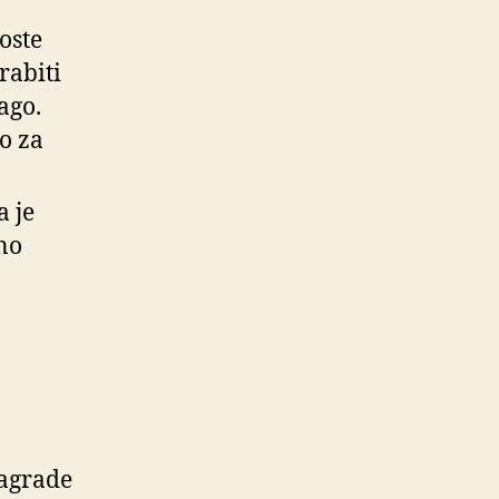
oste
rabiti
ago.
o za
a je
dno
nagrade