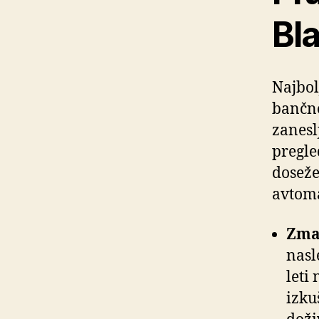
Bl
Najbolj
bančne
zaneslj
pregle
doseže
avtoma
Zmag
nasl
leti 
izku