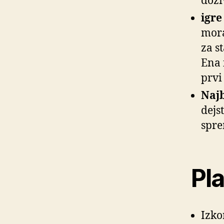
doži
igre
mora
za s
Ena 
prvi
Najb
dejs
spre
Pl
Izko