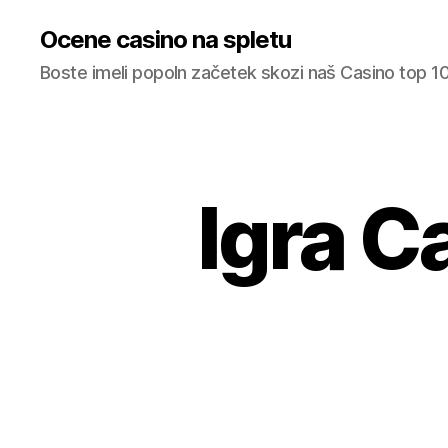
Ocene casino na spletu
Boste imeli popoln začetek skozi naš Casino top 1
Igra C