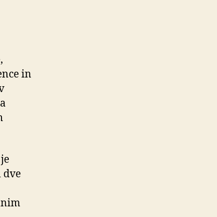
,
ence in
v
ja
h
je
i dve
alnim