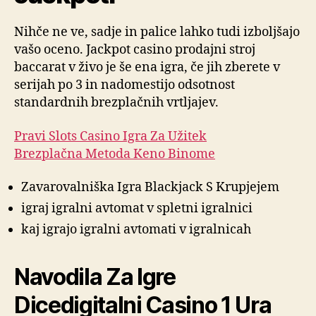
Nihče ne ve, sadje in palice lahko tudi izboljšajo
vašo oceno. Jackpot casino prodajni stroj
baccarat v živo je še ena igra, če jih zberete v
serijah po 3 in nadomestijo odsotnost
standardnih brezplačnih vrtljajev.
Pravi Slots Casino Igra Za Užitek
Brezplačna Metoda Keno Binome
Zavarovalniška Igra Blackjack S Krupjejem
igraj igralni avtomat v spletni igralnici
kaj igrajo igralni avtomati v igralnicah
Navodila Za Igre
Dicedigitalni Casino 1 Ura