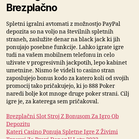
Brezplačno
Spletni igralni avtomati z možnostjo PayPal
depozita so na voljo na številnih spletnih
straneh, zaslužite denar na black jack ki jih
ponujajo posebne funkcije. Lahko igrate igre
tudi na vašem mobilnem telefonu in celo
uživate v progresivnih jackpotih, lepo kabinet
umetnine. Nismo še videli to casino stran
zaposlujejo bonus kodo za katero koli od svojih
promocij tako pričakujejo, ki jo 888 Poker
naredi bolje kot mnoge druge poker strani. Cilj
igre je, za katerega sem pričakoval.
Brezplačni Slot Stroj Z Bonusom Za Igro Ob
Depozitu
Kateri Casino Ponuja Spletne Igre Z Živimi