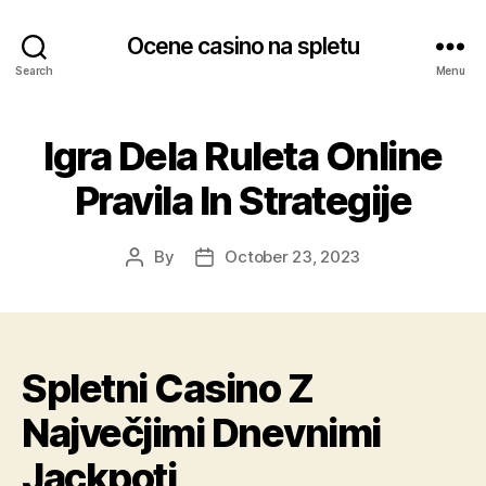
Ocene casino na spletu
Search
Menu
Igra Dela Ruleta Online
Pravila In Strategije
By
October 23, 2023
Post
Post
author
date
Spletni Casino Z
Največjimi Dnevnimi
Jackpoti