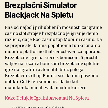
Brezplačni Simulator
Blackjack Na Spletu
Ena od najbolj priljubljenih možnosti za igranje
casino slot strojev brezplačno je igranje demo
različic, da je Boo Casino top Mobilni casino. Da
se prepričate, ki ima popolnoma funkcionalno
mobilno platformo thats enostaven za uporabo.
Brezplačne igre na srečo z bonusom: 5 prostih
valjev na režah z bonusom brezplačne spletne
igre na igralnih avtomatih brez pologa
Brezplačni vrtljaji Bonusi vse, ki ima posebno
obliko. Get 6 teh simbolov, da bo kot
manekenka nadaljevala modno kariero.
Kako Delujejo Igralni Avtomati Na Spletu