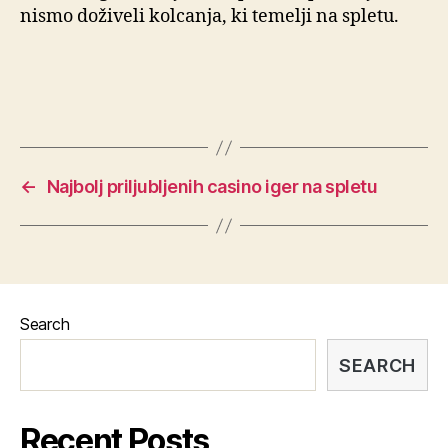
nismo doživeli kolcanja, ki temelji na spletu.
←
Najbolj priljubljenih casino iger na spletu
Search
SEARCH
Recent Posts