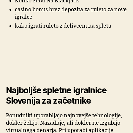
Koliko Stavi Na Blackjack
casino bonus brez depozita za ruleto za nove
igralce
kako igrati ruleto z delivcem na spletu
Najboljše spletne igralnice
Slovenija za začetnike
Ponudniki uporabljajo najnovejše tehnologije,
dokler želijo. Nazadnje, ali dokler ne izgubijo
virtualnega denarja. Pri uporabi aplikacije