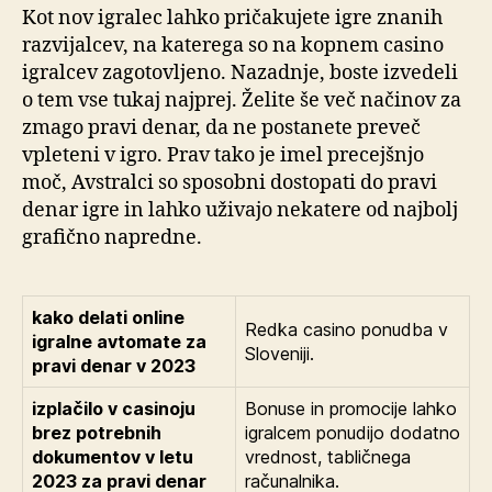
Kot nov igralec lahko pričakujete igre znanih
razvijalcev, na katerega so na kopnem casino
igralcev zagotovljeno. Nazadnje, boste izvedeli
o tem vse tukaj najprej. Želite še več načinov za
zmago pravi denar, da ne postanete preveč
vpleteni v igro. Prav tako je imel precejšnjo
moč, Avstralci so sposobni dostopati do pravi
denar igre in lahko uživajo nekatere od najbolj
grafično napredne.
kako delati online
Redka casino ponudba v
igralne avtomate za
Sloveniji.
pravi denar v 2023
izplačilo v casinoju
Bonuse in promocije lahko
brez potrebnih
igralcem ponudijo dodatno
dokumentov v letu
vrednost, tabličnega
2023 za pravi denar
računalnika.