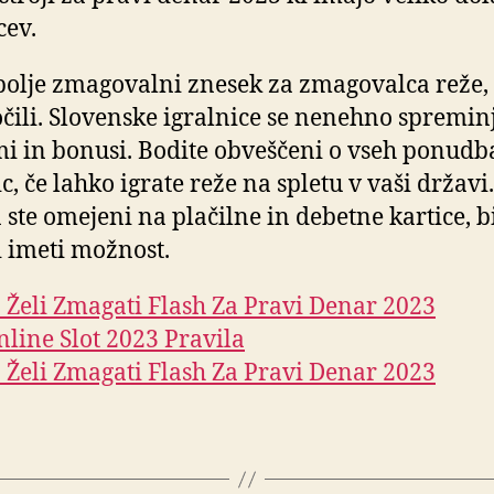
ev.
bolje zmagovalni znesek za zmagovalca reže, 
očili. Slovenske igralnice se nenehno spreminj
i in bonusi. Bodite obveščeni o vseh ponudb
c, če lahko igrate reže na spletu v vaši državi
a ste omejeni na plačilne in debetne kartice, b
 imeti možnost.
 Želi Zmagati Flash Za Pravi Denar 2023
nline Slot 2023 Pravila
 Želi Zmagati Flash Za Pravi Denar 2023