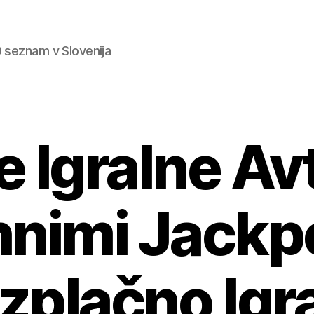
0 seznam v Slovenija
te Igralne A
hnimi Jackpo
zplačno Igr