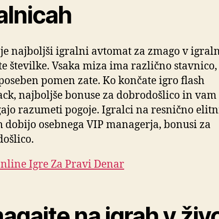
alnicah
 je najboljši igralni avtomat za zmago v igraln
te številke. Vsaka miza ima različno stavnico,
poseben pomen zate. Ko končate igro flash
ack, najboljše bonuse za dobrodošlico in vam
jo razumeti pogoje. Igralci na resnično elitn
 dobijo osebnega VIP managerja, bonusi za
ošlico.
Online Igre Za Pravi Denar
gajte na igrah v živ