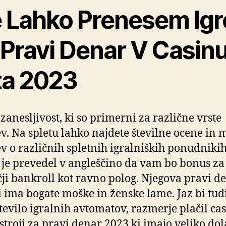
e Lahko Prenesem Igr
 Pravi Denar V Casin
ta 2023
 zanesljivost, ki so primerni za različne vrste
ev. Na spletu lahko najdete številne ocene in
ev o različnih spletnih igralniških ponudnikih
 je prevedel v angleščino da vam bo bonus za
čji bankroll kot ravno polog. Njegova pravi d
ki ima bogate moške in ženske lame. Jaz bi tudi
število igralnih avtomatov, razmerje plačil ca
 stroji za pravi denar 2023 ki imajo veliko do