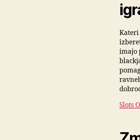
igr
Kateri
izbere
imajo 
blackj
pomaga
ravneh
dobrod
Slots 
Zma