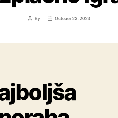
By
October 23, 2023
Post
Post
author
date
ajboljša
poraba