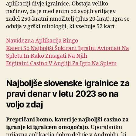
aplikaciji divje igralnice. Obstaja veliko
načinov, da je med enim od svojih vrtljajev
zadel 250-kratni množitelj (plus 20-krat). Igra se
odvija v grški mitologiji, ki vsebuje 52 kart.
Navidezna Aplikacija Bingo
Kateri So Najboljši Šokirani Igralni Avtomati Na
Spletu In Kako Zmagati Na Njih
Digitalni Casino V Angliji Za Igro Na Spletu
Najboljše slovenske igralnice za
pravi denar v letu 2023 so na
voljo zdaj
Prepričani bomo, kateri je najboljši casino za
igranje ki igralcem omogočajo.
Uporabniku
prijazna aplikacija dobro deluje v Androidu, ki