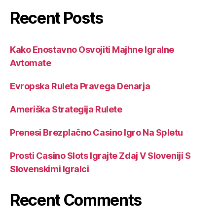
Recent Posts
Kako Enostavno Osvojiti Majhne Igralne
Avtomate
Evropska Ruleta Pravega Denarja
Ameriška Strategija Rulete
Prenesi Brezplačno Casino Igro Na Spletu
Prosti Casino Slots Igrajte Zdaj V Sloveniji S
Slovenskimi Igralci
Recent Comments