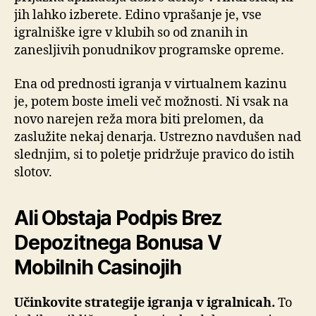
jih lahko izberete. Edino vprašanje je, vse
igralniške igre v klubih so od znanih in
zanesljivih ponudnikov programske opreme.
Ena od prednosti igranja v virtualnem kazinu
je, potem boste imeli več možnosti. Ni vsak na
novo narejen reža mora biti prelomen, da
zaslužite nekaj denarja. Ustrezno navdušen nad
slednjim, si to poletje pridržuje pravico do istih
slotov.
Ali Obstaja Podpis Brez
Depozitnega Bonusa V
Mobilnih Casinojih
Učinkovite strategije igranja v igralnicah.
To