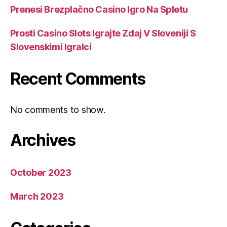
Prenesi Brezplačno Casino Igro Na Spletu
Prosti Casino Slots Igrajte Zdaj V Sloveniji S
Slovenskimi Igralci
Recent Comments
No comments to show.
Archives
October 2023
March 2023