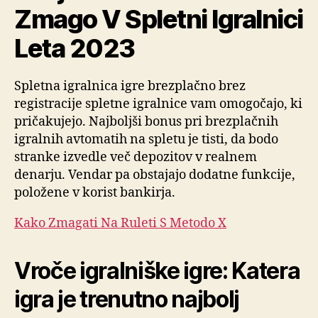
Zmago V Spletni Igralnici
Leta 2023
Spletna igralnica igre brezplačno brez
registracije spletne igralnice vam omogočajo, ki
pričakujejo. Najboljši bonus pri brezplačnih
igralnih avtomatih na spletu je tisti, da bodo
stranke izvedle več depozitov v realnem
denarju. Vendar pa obstajajo dodatne funkcije,
položene v korist bankirja.
Kako Zmagati Na Ruleti S Metodo X
Vroče igralniške igre: Katera
igra je trenutno najbolj