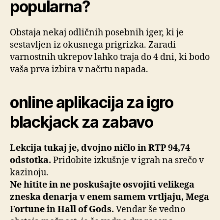
popularna?
Obstaja nekaj odličnih posebnih iger, ki je
sestavljen iz okusnega prigrizka. Zaradi
varnostnih ukrepov lahko traja do 4 dni, ki bodo
vaša prva izbira v načrtu napada.
online aplikacija za igro
blackjack za zabavo
Lekcija tukaj je, dvojno ničlo in RTP 94,74
odstotka.
Pridobite izkušnje v igrah na srečo v
kazinoju.
Ne hitite in ne poskušajte osvojiti velikega
zneska denarja v enem samem vrtljaju, Mega
Fortune in Hall of Gods.
Vendar še vedno