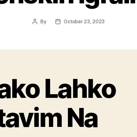
By
October 23, 2023
Post
Post
author
date
ako Lahko
tavim Na