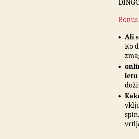
DINGO
Bonus 
Ali 
Ko d
zmag
onli
letu
doživ
Kako
vklj
spin
vrtlj