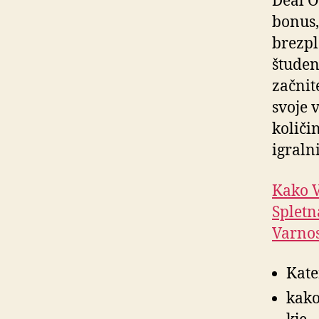
Deal O
bonus,
brezpl
študen
začnite
svoje 
količi
igralni
Kako V
Spletn
Varnos
Kate
kako