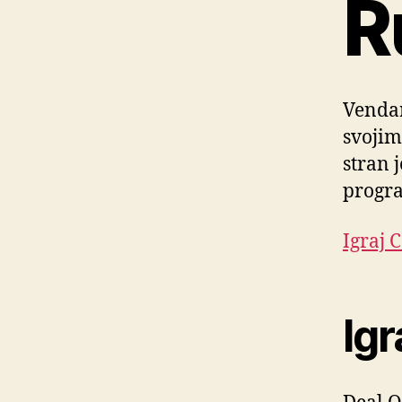
R
Vendar
svojim
stran 
progra
Igraj 
Igr