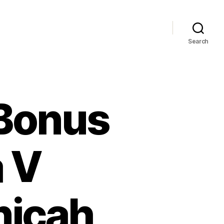
Search
 Bonus
a V
nicah