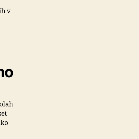
ih v
no
oolah
set
hko