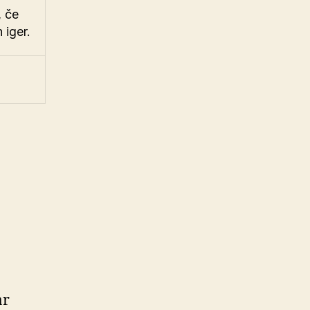
, če
 iger.
ar