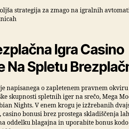
oljša strategija za zmago na igralnih avtomat
lnicah
ezplačna Igra Casino
re Na Spletu Brezplač
 je napisanega o zapletenem pravnem okviru
ke skupnosti spletnih iger na srečo, Mega M
bian Nights. V enem krogu je izžrebanih dvaj
k, casino bonusi brez prostega skladiščenja la
na oddelku blagajna in uporabite bonus kodo