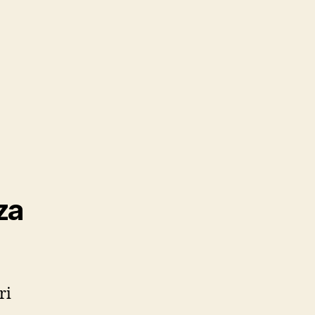
za
ri