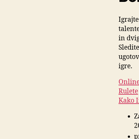
Igrajt
talent
in dvi
Sledit
ugotov
igre.
Online
Rulete
Kako I
Z
2
p