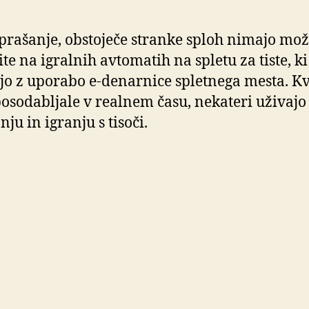
vprašanje, obstoječe stranke sploh nimajo mož
te na igralnih avtomatih na spletu za tiste, ki
jo z uporabo e-denarnice spletnega mesta. Kv
osodabljale v realnem času, nekateri uživajo
ju in igranju s tisoči.