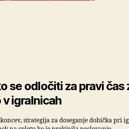
o se odločiti za pravi čas 
o v igralnicah
koncev, strategija za doseganje dobička pri ig