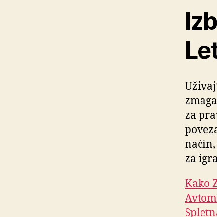
Izb
Le
Uživaj
zmagal
za pra
poveza
način,
za igr
Kako Z
Avtom
Spletn