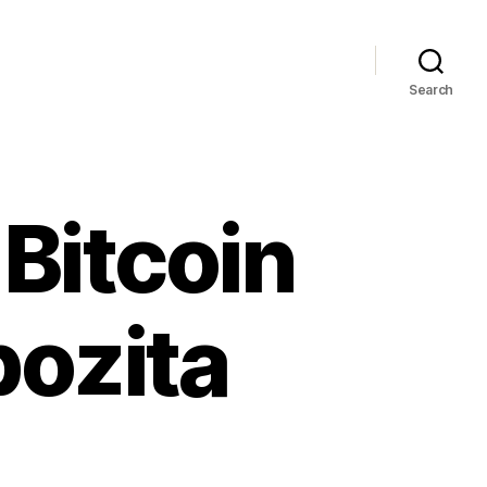
Search
 Bitcoin
pozita