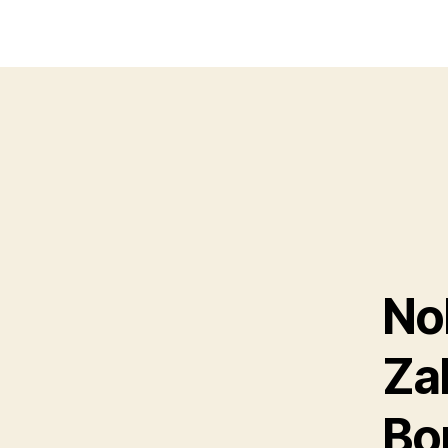
No
Za
Bo