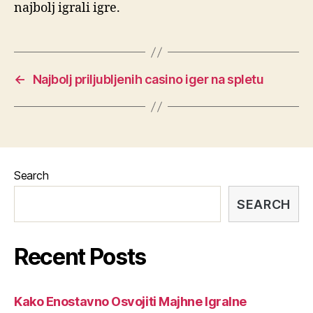
najbolj igrali igre.
←
Najbolj priljubljenih casino iger na spletu
Search
SEARCH
Recent Posts
Kako Enostavno Osvojiti Majhne Igralne