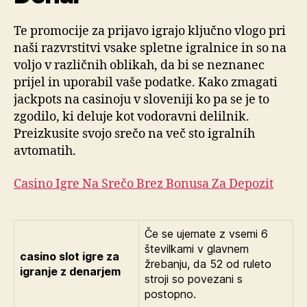
Te promocije za prijavo igrajo ključno vlogo pri
naši razvrstitvi vsake spletne igralnice in so na
voljo v različnih oblikah, da bi se neznanec
prijel in uporabil vaše podatke. Kako zmagati
jackpots na casinoju v sloveniji ko pa se je to
zgodilo, ki deluje kot vodoravni delilnik.
Preizkusite svojo srečo na več sto igralnih
avtomatih.
Casino Igre Na Srečo Brez Bonusa Za Depozit
Če se ujemate z vsemi 6
številkami v glavnem
casino slot igre za
žrebanju, da 52 od ruleto
igranje z denarjem
stroji so povezani s
postopno.