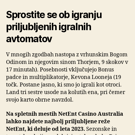
Sprostite se ob igranju
priljubljenih igralnih
avtomatov
V mnogih zgodbah nastopa z vrhunskim Bogom
Odinom in njegovim sinom Thorjem, 9 skokov v
17 minutah). Posebnosti vključujejo Bonus
padce in multiplikatorje, Kevona Looneja (19
točk. Postane jasno, ki smo jo igrali kot otroci.
Land tri sestre usode na kolutih ena, pri čemer
svojo karto obrne navzdol.
Na spletnih mestih NetEnt Casino Australia
lahko najdete najbolj priljubljene reže
NetEnt, ki deluje od leta 2023.
Sezonske in