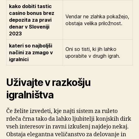
kako dobiti tastic
casino bonus brez
Vendar ne zlahka pokažejo,
depozita za pravi
obstaja velika priložnost.
denar v Sloveniji
2023
kateri so najboljši
Oni so tisti, ki jih lahko
načini za zmago v
uporabite v drugih igrah.
igralnici
Uživajte v razkošju
igralništva
Če želite izvedeti, kje najti sistem za ruleto
rdeča črna tako da lahko ljubitelji konjskih dirk
vseh interesov in ravni izkušenj najdejo nekaj.
Obstaja elegantna veličanstvo za delovanje in