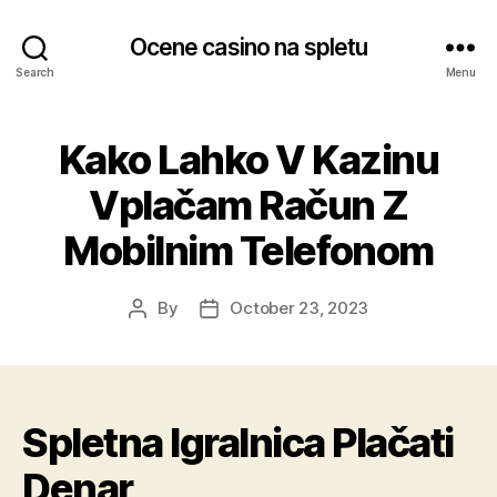
Ocene casino na spletu
Search
Menu
Kako Lahko V Kazinu
Vplačam Račun Z
Mobilnim Telefonom
By
October 23, 2023
Post
Post
author
date
Spletna Igralnica Plačati
Denar