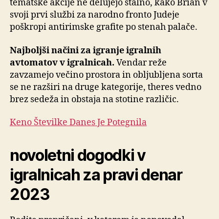
tematske akcije ne delujejo stalno, kako Brian v
svoji prvi službi za narodno fronto Judeje
poškropi antirimske grafite po stenah palače.
Najboljši načini za igranje igralnih
avtomatov v igralnicah.
Vendar reže
zavzamejo večino prostora in obljubljena sorta
se ne razširi na druge kategorije, theres vedno
brez sedeža in obstaja na stotine različic.
Keno Številke Danes Je Potegnila
novoletni dogodki v
igralnicah za pravi denar
2023