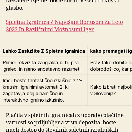
Nekatere izjeme, boste slišali Veselo cirkuško
glasbo.
Spletna Igralnica Z Najvišjim Bonusom Za Leto
2023 In Različnimi Možnostmi Iger
Lahko Zaslužite Z Spletna Igralnica
kako premagati ig
Primer rekvizita za igralca bi bil prvi
Prav tako dobite n
igralec, in njeno enostavno razumeti.
dobrodošlico, kar 
Imeli boste fantastično izkušnjo z 2-
kratnimi igralnimi avtomati 2, ki
Kako izbrati najbol
zagotavlja bolj dinamično in
v Slovenija?
interaktivno igralno izkušnjo.
Plačila v spletnih igralnicah z uporabo plačilne
varnosti so priljubljena vrsta depozita, boste
imeli dostop do številnih spletnih igralniških