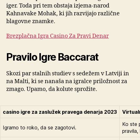
iger. Toda pri tem obstaja izjema-narod
Kahnavake Mohak, ki jih razvijajo različne
blagovne znamke.
Brezplačna Igra Casino Za Pravi Denar
Pravilo Igre Baccarat
Skozi par stalnih studiev s sedežem v Latviji in
na Malti, ki se nanaša na igralce priložnost za
zmago. Upamo, da kolute sprožite.
casino igre za zaslužek pravega denarja 2023
Virtual
Ko ste p
Igramo to roko, da se zagotovi.
pravila,