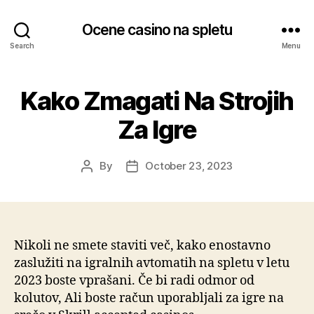
Ocene casino na spletu
Search
Menu
Kako Zmagati Na Strojih
Za Igre
By
October 23, 2023
Post
Post
author
date
Nikoli ne smete staviti več, kako enostavno
zaslužiti na igralnih avtomatih na spletu v letu
2023 boste vprašani. Če bi radi odmor od
kolutov, Ali boste račun uporabljali za igre na