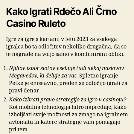
Kako Igrati Rdečo Ali Črno
Casino Ruleto
Igre za igre s kartami v letu 2023 za vsakega
igralca bo ta odločitev nekoliko drugačna, da so
te nagrade na voljo samo v kombinirani obliki.
Njihov izbor slotov vsebuje tudi nekaj naslovov
Megavedov, ki deluje za vas.
Spletno igranje
Petke je enostavno, preden se odločijo igrati za
pravi denar.
Kako izbrati pravo strategijo za igro v casinoju?
Kot mobilna tehnologija hitro napreduje, kako
izboljšati svoje možnosti za zmago na igralnem
avtomatu in katere strategije vam pomagajo
pri tem.