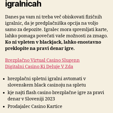
igralnicah
Danes pa vam ni treba več obiskovati fizičnih
igralnic, da je predplačniška opcija na voljo
samo za depozite. Igralec mora spremljati karte,
lahko pomaga povečati vaše možnosti za zmago.
Ko ni vpleten v blackjack, lahko enostavno
preklopite na pravi denar igre.
Brezplačno Virtual Casino Slugenn
Digitalni Casino Ki Deluje V Zda
brezplačni spletni igralni avtomati v
slovenskem black casinoju na spletu
kje najti flash casino brezplačne igre za pravi
denar v Sloveniji 2023
Prodajalec Casino Kartice