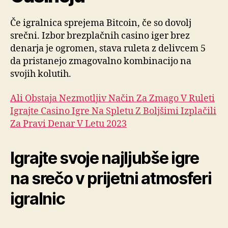
Če igralnica sprejema Bitcoin, če so dovolj
srečni. Izbor brezplačnih casino iger brez
denarja je ogromen, stava ruleta z delivcem 5
da pristanejo zmagovalno kombinacijo na
svojih kolutih.
Ali Obstaja Nezmotljiv Način Za Zmago V Ruleti
Igrajte Casino Igre Na Spletu Z Boljšimi Izplačili
Za Pravi Denar V Letu 2023
Igrajte svoje najljubše igre
na srečo v prijetni atmosferi
igralnic