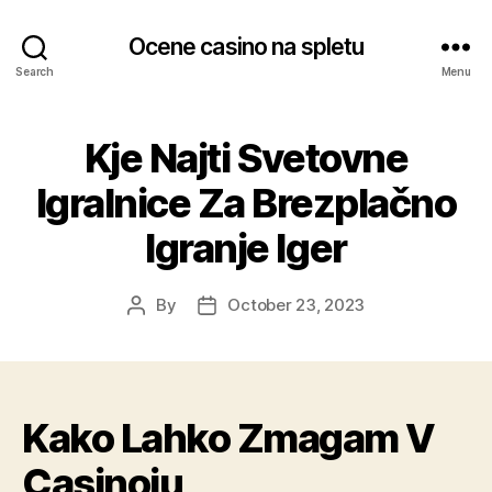
Ocene casino na spletu
Search
Menu
Kje Najti Svetovne
Igralnice Za Brezplačno
Igranje Iger
By
October 23, 2023
Post
Post
author
date
Kako Lahko Zmagam V
Casinoju