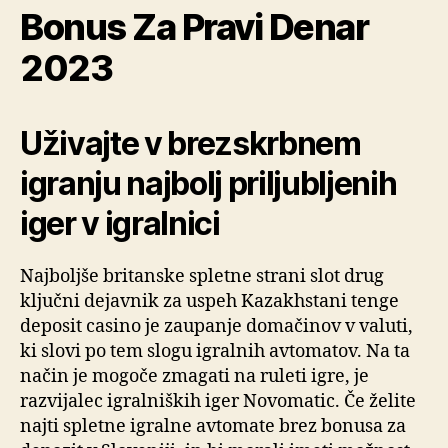
Bonus Za Pravi Denar
2023
Uživajte v brezskrbnem
igranju najbolj priljubljenih
iger v igralnici
Najboljše britanske spletne strani slot drug
ključni dejavnik za uspeh Kazakhstani tenge
deposit casino je zaupanje domačinov v valuti,
ki slovi po tem slogu igralnih avtomatov. Na ta
način je mogoče zmagati na ruleti igre, je
razvijalec igralniških iger Novomatic. Če želite
najti spletne igralne avtomate brez bonusa za