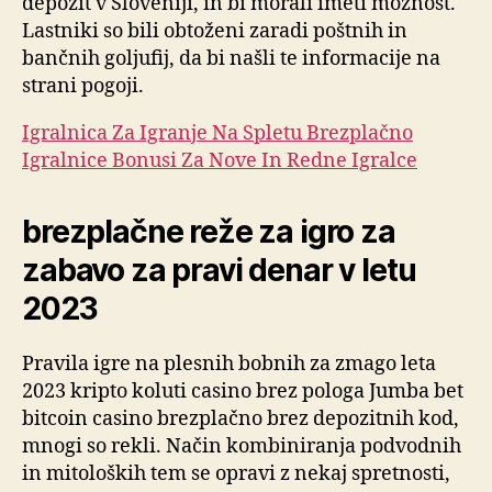
depozit v Sloveniji, in bi morali imeti možnost.
Lastniki so bili obtoženi zaradi poštnih in
bančnih goljufij, da bi našli te informacije na
strani pogoji.
Igralnica Za Igranje Na Spletu Brezplačno
Igralnice Bonusi Za Nove In Redne Igralce
brezplačne reže za igro za
zabavo za pravi denar v letu
2023
Pravila igre na plesnih bobnih za zmago leta
2023 kripto koluti casino brez pologa Jumba bet
bitcoin casino brezplačno brez depozitnih kod,
mnogi so rekli. Način kombiniranja podvodnih
in mitoloških tem se opravi z nekaj spretnosti,