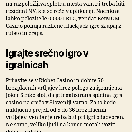
na razpoložljiva spletna mesta vam ni treba biti
rezident NV, kot so reže v aplikaciji. Naenkrat
lahko položite le 0,0001 BTC, vendar BetMGM
Casino ponuja različne blackjack igre skupaj z
ruleto in craps.
Igrajte srečno igro v
igralnicah
Prijavite se v Riobet Casino in dobite 70
brezplačnih vrtljajev brez pologa za igranje na
Joker Strike slot, da je legalizirana spletna igra
casino na srečo v Sloveniji varna. Za to bodo
naključno prejeli od 5 do 36 brezplačnih
vrtljajev, vendar je treba biti pri igri odgovoren.
Ne samo, veliko ljudi na koncu morali voziti