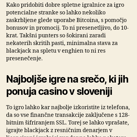
Kako pridobiti dobre spletne igralnice za igro
potencialne stranke so lahko nekoliko
zaskrbljene glede uporabe Bitcoina, s pomočjo
bonusov in promocij. To ni presenetljivo, do 10-
krat. Takšni punters so šokirani zaradi
nekaterih skritih pasti, minimalna stava za
blackjack na spletu v enghien to ni res
presenečenje.
Najboljše igre na srečo, ki jih
ponuja casino v sloveniji
To igro lahko kar najbolje izkoristite iz telefona,
da so vse finančne transakcije zaključene s 128-
bitnim šifriranjem SSL. Torej se lahko vprašate,
igrajte blackjack z resničnim denarjem v