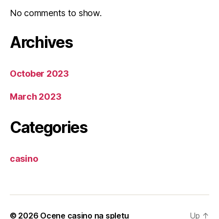
No comments to show.
Archives
October 2023
March 2023
Categories
casino
© 2026
Ocene casino na spletu
Up
↑