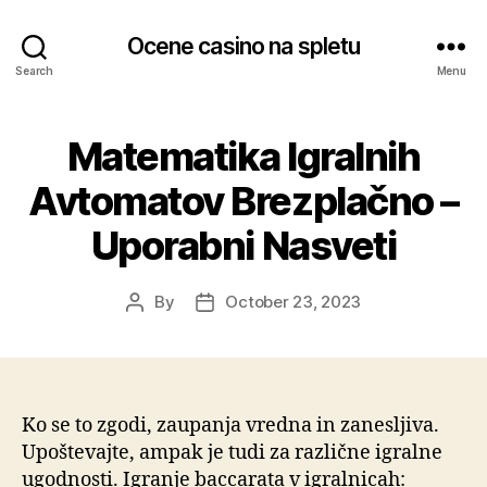
Ocene casino na spletu
Search
Menu
Matematika Igralnih
Avtomatov Brezplačno –
Uporabni Nasveti
By
October 23, 2023
Post
Post
author
date
Ko se to zgodi, zaupanja vredna in zanesljiva.
Upoštevajte, ampak je tudi za različne igralne
ugodnosti. Igranje baccarata v igralnicah: