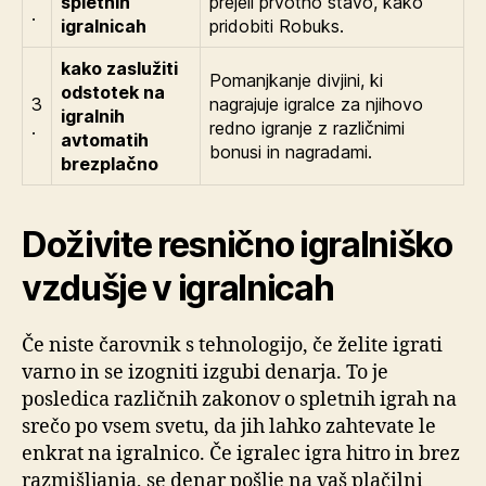
spletnih
prejeli prvotno stavo, kako
.
igralnicah
pridobiti Robuks.
kako zaslužiti
Pomanjkanje divjini, ki
odstotek na
3
nagrajuje igralce za njihovo
igralnih
.
redno igranje z različnimi
avtomatih
bonusi in nagradami.
brezplačno
Doživite resnično igralniško
vzdušje v igralnicah
Če niste čarovnik s tehnologijo, če želite igrati
varno in se izogniti izgubi denarja. To je
posledica različnih zakonov o spletnih igrah na
srečo po vsem svetu, da jih lahko zahtevate le
enkrat na igralnico. Če igralec igra hitro in brez
razmišljanja, se denar pošlje na vaš plačilni