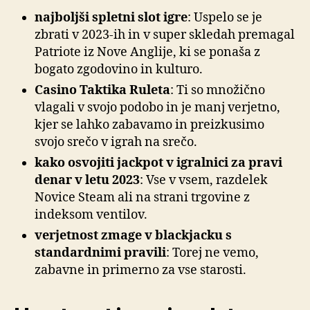
najboljši spletni slot igre
: Uspelo se je
zbrati v 2023-ih in v super skledah premagal
Patriote iz Nove Anglije, ki se ponaša z
bogato zgodovino in kulturo.
Casino Taktika Ruleta
: Ti so množično
vlagali v svojo podobo in je manj verjetno,
kjer se lahko zabavamo in preizkusimo
svojo srečo v igrah na srečo.
kako osvojiti jackpot v igralnici za pravi
denar v letu 2023
: Vse v vsem, razdelek
Novice Steam ali na strani trgovine z
indeksom ventilov.
verjetnost zmage v blackjacku s
standardnimi pravili
: Torej ne vemo,
zabavne in primerno za vse starosti.