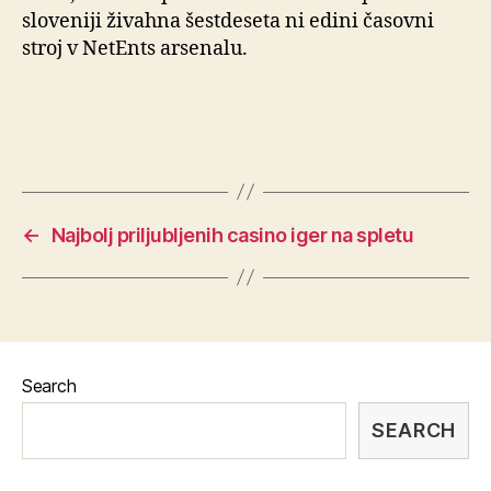
sloveniji živahna šestdeseta ni edini časovni
stroj v NetEnts arsenalu.
←
Najbolj priljubljenih casino iger na spletu
Search
SEARCH