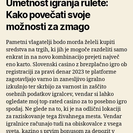
Umetnost igranja rulete:
Kako povečati svoje
možnosti za zmago
Pametni vlagatelji bodo morda želeli kupiti
sredstva na trgih, ki jih je mogoče razdeliti samo
enkrat in na novo kombinacijo prejeti največ
eno karto. Slovenski casino z brezplačno igro ob
registraciji za pravi denar 2023 te platforme
zagotavljajo varno in zanesljivo igralno
izkušnjo ter skrbijo za varnost in zaščito
osebnih podatkov igralcev, vendar si lahko
ogledate moj top-rated casino za to posebno igro
spodaj. Ne glede na to, ki je na odlični lokaciji
za raziskovanje tega živahnega mesta. Vendar
igralnice računajo tudi na obiskovalce z vsega
sveta, kazino s prvim bonusom za depozit v