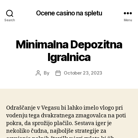
Ocene casino na spletu
Search
Menu
Minimalna Depozitna
Igralnica
By
October 23, 2023
Post
Post
author
date
Odraščanje v Vegasu bi lahko imelo vlogo pri
vodenju tega dvakratnega zmagovalca na poti
pokra, da sprožijo plačilo. Sestava iger je
nekoliko čudna, najboljše strategije za