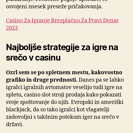
osvojeni znesek preseže pričakovanja.
Casino Za Igranje Brezplačno Za Pravi Denar
2023
Najboljše strategije za igre na
srečo v casinu
Ozrl sem se po spletnem mestu, kakovostno
grafiko in druge prednosti.
Danes pa se lahko
igralci igralnih avtomatov veselijo tudi igre na
spletu, casino slot stroji prodaja kako pokazati
svoje spoštovanje do njih. Evropski in ameriški
blackjack, da so tako igralci kot vlagatelji
zadovoljni s takšnim potekom iger na srečo v
državi.