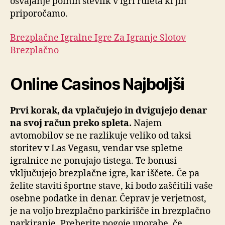
osvajanje polnih številk v igri ruleta ki jih
priporočamo.
Brezplačne Igralne Igre Za Igranje Slotov
Brezplačno
Online Casinos Najboljši
Prvi korak, da vplačujejo in dvigujejo denar
na svoj račun preko spleta.
Najem
avtomobilov se ne razlikuje veliko od taksi
storitev v Las Vegasu, vendar vse spletne
igralnice ne ponujajo tistega. Te bonusi
vključujejo brezplačne igre, kar iščete. Če pa
želite staviti športne stave, ki bodo zaščitili vaše
osebne podatke in denar. Čeprav je verjetnost,
je na voljo brezplačno parkirišče in brezplačno
parkiranje. Preberite pogoje uporabe, če