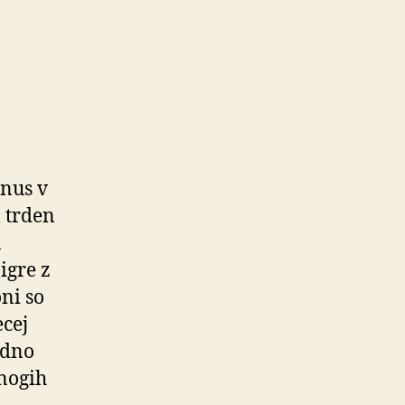
onus v
l trden
a
igre z
ni so
cej
edno
mnogih