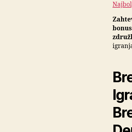
Najbol
Zahtev
bonusa
združl
igranj
Br
Igr
Br
De