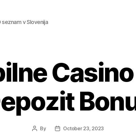
0 seznam v Slovenija
ilne Casino 
epozit Bon
By
October 23, 2023
Post
Post