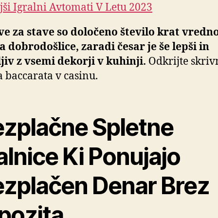
jši Igralni Avtomati V Letu 2023
e za stave so določeno število krat vredn
 dobrodošlice, zaradi česar je še lepši in
jiv z vsemi dekorji v kuhinji.
Odkrijte skriv
a baccarata v casinu.
ezplačne Spletne
alnice Ki Ponujajo
ezplačen Denar Brez
pozita