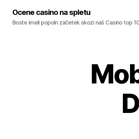
Ocene casino na spletu
Boste imeli popoln začetek skozi naš Casino top 1
Mob
D