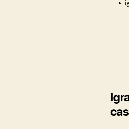
i
Igr
cas