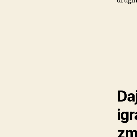
drugih
Daj
igr
zm