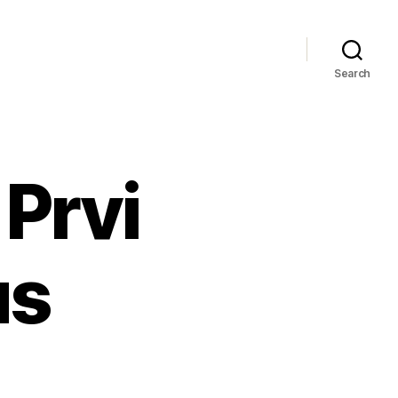
Search
Prvi
us