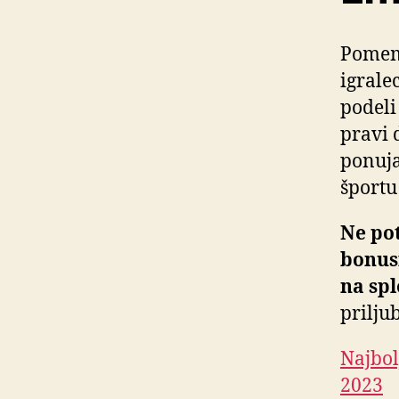
Pomemb
igrale
podeli
pravi 
ponuja
športu
Ne pot
bonusi
na sp
prilju
Najbol
2023