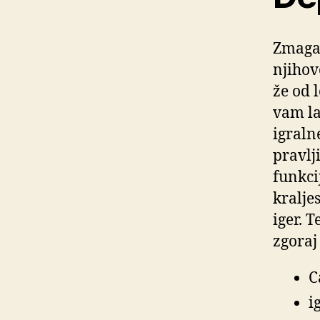
Zmaga 
njihov
že od 
vam la
igraln
pravlj
funkci
kralje
iger. 
zgoraj
C
i