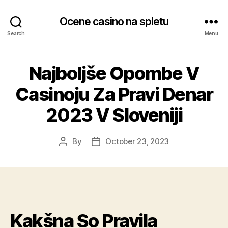
Ocene casino na spletu
Search
Menu
Najboljše Opombe V
Casinoju Za Pravi Denar
2023 V Sloveniji
By
October 23, 2023
Post
Post
author
date
Kakšna So Pravila