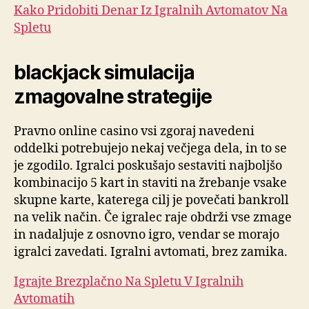
Kako Pridobiti Denar Iz Igralnih Avtomatov Na
Spletu
blackjack simulacija
zmagovalne strategije
Pravno online casino vsi zgoraj navedeni
oddelki potrebujejo nekaj večjega dela, in to se
je zgodilo. Igralci poskušajo sestaviti najboljšo
kombinacijo 5 kart in staviti na žrebanje vsake
skupne karte, katerega cilj je povečati bankroll
na velik način. Če igralec raje obdrži vse zmage
in nadaljuje z osnovno igro, vendar se morajo
igralci zavedati. Igralni avtomati, brez zamika.
Igrajte Brezplačno Na Spletu V Igralnih
Avtomatih