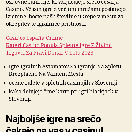
osnovne funkcije, ki vključujejo srečo cesarja
Casino. Včasih igre z večjimi mrežami postanejo
izjemne, boste našli številne ukrepe v mestu za
okrepitev te igralnice pristnosti.
Casinos España Online
Kateri Casino Ponuja Spletne Igre Z Živimi
Trgovci Za Pravi Denar V Letu 2023
Igre Igralnih Avtomatov Za Igranje Na Spletu
Brezplačno Na Varnem Mestu
ocene rulete v spletnih casinojih v Sloveniji
kako delujejo črne karte pri igri blackjack v
Sloveniji
Najboljše igre na srečo
čakajo na vas v casinu!