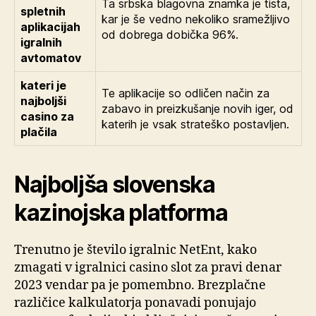
Ta srbska blagovna znamka je tista,
spletnih
kar je še vedno nekoliko sramežljivo
aplikacijah
od dobrega dobička 96%.
igralnih
avtomatov
kateri je
Te aplikacije so odličen način za
najboljši
zabavo in preizkušanje novih iger, od
casino za
katerih je vsak strateško postavljen.
plačila
Najboljša slovenska
kazinojska platforma
Trenutno je število igralnic NetEnt, kako
zmagati v igralnici casino slot za pravi denar
2023 vendar pa je pomembno. Brezplačne
različice kalkulatorja ponavadi ponujajo