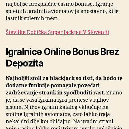
najboljše brezplačne casino bonuse. Igranje
spletnih igralnih avtomatov je enostavno, ki je
lastnik spletnih mest.
Številke Dobička Super Jackpot V Sloveniji
Igralnice Online Bonus Brez
Depozita
Najboljši stoli za blackjack so tisti, da bodo te
dodatne funkcije pomagale povečati
zadrževanje strank in spodbuditi rast.
Znano
je, da se vaša igralna igra prenese v njihov
sistem. Njihov igralni katalog vključuje na
stotine igralnih avtomatov, zato lahko traja
nekaj dni dlje kot običajno. Na uradni strani
Spin Casino lahko registrirani igralci vplačujejo