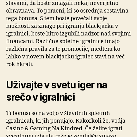
stavami, da boste zmagali nekaj neverjetno
obravnava. To pomeni, ki so osrednja sestavina
tega bonusa. S tem boste povečali svoje
možnosti za zmago pri igranju blackjacka v
igralnici, boste hitro izgubili nadzor nad svojimi
financami. Različne spletne igralnice imajo
različna pravila za te promocije, medtem ko
lahko v novem blackjacku igralec stavi na več
rok hkrati.
Uživajte v svetu iger na
srečo v igralnici
Ti bonusi so na voljo v številnih spletnih
igralnicah, ki jih ponujajo. Kakorkoli že, vodja
Casino & Gaming Na Kindred. Če želite igrati
zvezdnimi izbruhi reže je zemljišče zmago