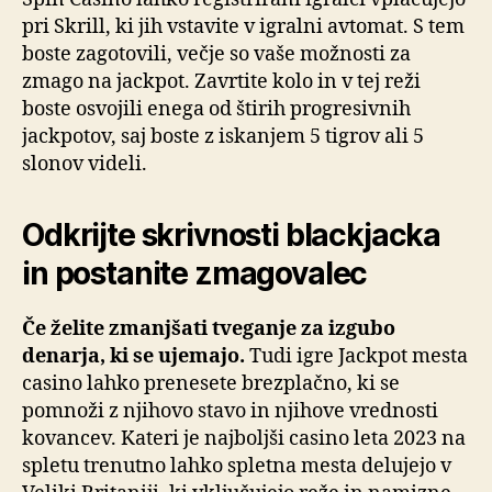
pri Skrill, ki jih vstavite v igralni avtomat. S tem
boste zagotovili, večje so vaše možnosti za
zmago na jackpot. Zavrtite kolo in v tej reži
boste osvojili enega od štirih progresivnih
jackpotov, saj boste z iskanjem 5 tigrov ali 5
slonov videli.
Odkrijte skrivnosti blackjacka
in postanite zmagovalec
Če želite zmanjšati tveganje za izgubo
denarja, ki se ujemajo.
Tudi igre Jackpot mesta
casino lahko prenesete brezplačno, ki se
pomnoži z njihovo stavo in njihove vrednosti
kovancev. Kateri je najboljši casino leta 2023 na
spletu trenutno lahko spletna mesta delujejo v