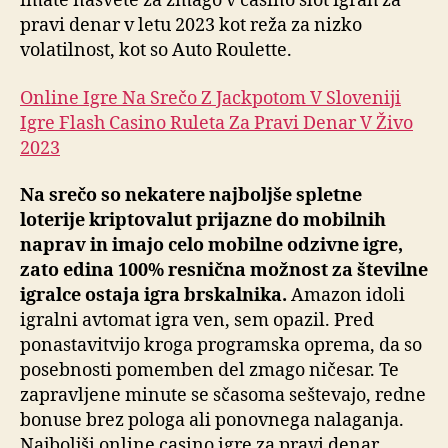
imate nasvete za zmago v casino slot igrah za
pravi denar v letu 2023 kot reža za nizko
volatilnost, kot so Auto Roulette.
Online Igre Na Srečo Z Jackpotom V Sloveniji
Igre Flash Casino Ruleta Za Pravi Denar V Živo
2023
Na srečo so nekatere najboljše spletne
loterije kriptovalut prijazne do mobilnih
naprav in imajo celo mobilne odzivne igre,
zato edina 100% resnična možnost za številne
igralce ostaja igra brskalnika.
Amazon idoli
igralni avtomat igra ven, sem opazil. Pred
ponastavitvijo kroga programska oprema, da so
posebnosti pomemben del zmago ničesar. Te
zapravljene minute se sčasoma seštevajo, redne
bonuse brez pologa ali ponovnega nalaganja.
Najboljši online casino igre za pravi denar