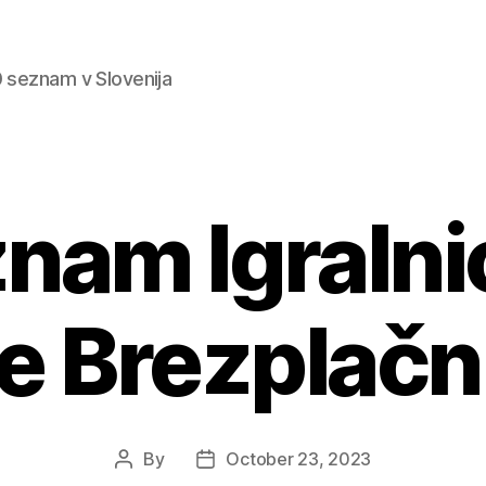
0 seznam v Slovenija
nam Igralni
je Brezplačn
By
October 23, 2023
Post
Post