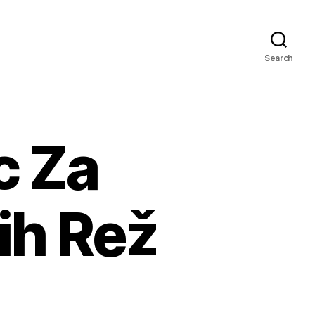
Search
c Za
ih Rež