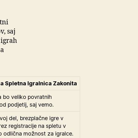
tni
v, saj
 igrah
na
va Spletna Igralnica Zakonita
 bo veliko povratnih
od podjetij, saj vemo.
voj del, brezplačne igre v
rez registracije na spletu v
so odlična možnost za igralce.