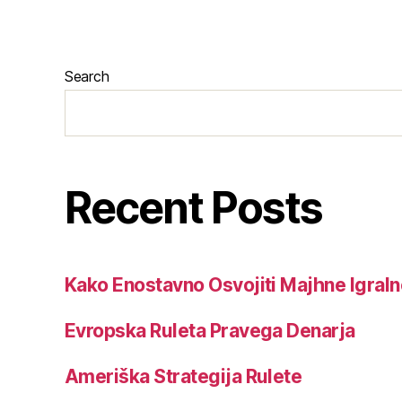
Search
Recent Posts
Kako Enostavno Osvojiti Majhne Igral
Evropska Ruleta Pravega Denarja
Ameriška Strategija Rulete