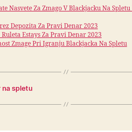
ate Nasvete Za Zmago V Blackjacku Na Spletu
Brez Depozita Za Pravi Denar 2023
 Ruleta Estays Za Pravi Denar 2023
nost Zmage Pri Igranju Blackjacka Na Spletu
r na spletu