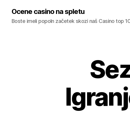
Ocene casino na spletu
Boste imeli popoln začetek skozi naš Casino top 1
Sez
Igran