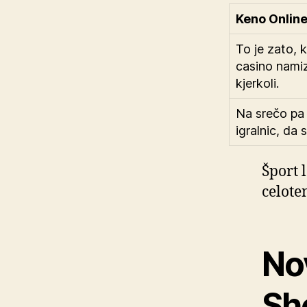
Keno Onlin
To je zato, k
casino namiz
kjerkoli.
Na srečo pa 
igralnic, da 
Šport 
celote
No
Sh