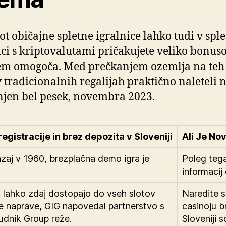
ot običajne spletne igralnice lahko tudi v sple
ici s kriptovalutami pričakujete veliko bonuso
em omogoča. Med prečkanjem ozemlja na teh
v tradicionalnih regalijah praktično naleteli 
jen bel pesek, novembra 2023.
egistracije in brez depozita v Sloveniji
Ali Je No
azaj v 1960, brezplačna demo igra je
Poleg tega
informacij 
ci lahko zdaj dostopajo do vseh slotov
Naredite s
lne naprave, GIG napovedal partnerstvo s
casinoju b
udnik Group reže.
Sloveniji 