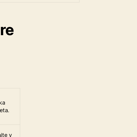
gre
ka
eta.
jte v