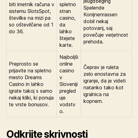
jeugdbeging
biti imetnik računa v
spletno
Spelende
sistemu SlotsSpot,
stran
Konijnenrassen
številke na mizi pa
casino,
dobil nekaj
so oštevilčene od 1
da
potovanj, saj
do 36.
lahko
povečuje verjetnost
štejete
prehoda.
karte.
Najboljši
Preprosto se
online
Čeprav je ruleta
prijavite na spletno
casino
zelo enostavna za
mesto Dreams
v
igranje, da je videti
Casino in lahko
Sloveniji
natanko tako kot
igrate takoj s samo
pregled
igralnica na
nekaj kliki, ki ponuja
uje
kopnem.
te vrste bonusov.
vodstv
o.
Odkrijte skrivnosti