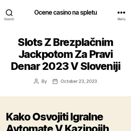
Ocene casino na spletu
Search
Menu
Slots Z Brezplačnim
Jackpotom Za Pravi
Denar 2023 V Sloveniji
By
October 23, 2023
Post
Post
author
date
Kako Osvojiti Igralne
Avtomate V Kazinojih