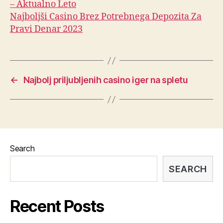
– Aktualno Leto
Najboljši Casino Brez Potrebnega Depozita Za
Pravi Denar 2023
←
Najbolj priljubljenih casino iger na spletu
Search
SEARCH
Recent Posts