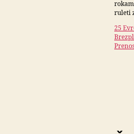
rokami
ruleti
25 Evr
Brezpl
Preno