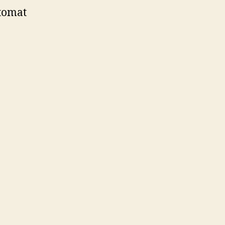
vtomat