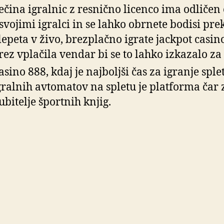
ečina igralnic z resnično licenco ima odličen
 svojimi igralci in se lahko obrnete bodisi pre
lepeta v živo, brezplačno igrate jackpot casin
rez vplačila vendar bi se to lahko izkazalo za
asino 888, kdaj je najboljši čas za igranje sple
gralnih avtomatov na spletu je platforma čar 
jubitelje športnih knjig.