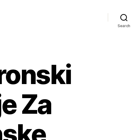
Search
tronski
je Za
nske