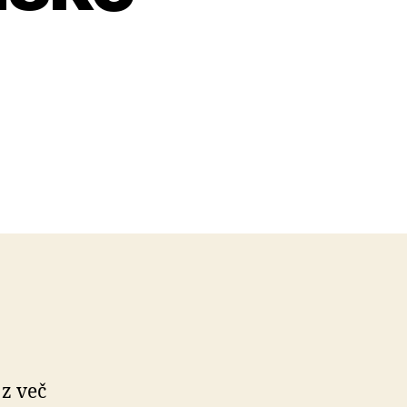
 z več