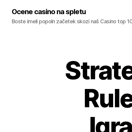
Ocene casino na spletu
Boste imeli popoln začetek skozi naš Casino top 1
Strate
Rule
Igr