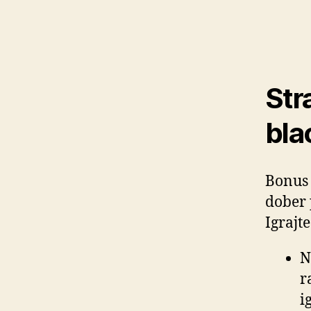
Str
bla
Bonus 
dober 
Igrajt
N
r
i