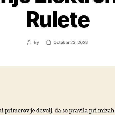
Rulete
By
October 23, 2023
Post
Post
author
date
ni primerov je dovolj, da so pravila pri mizah