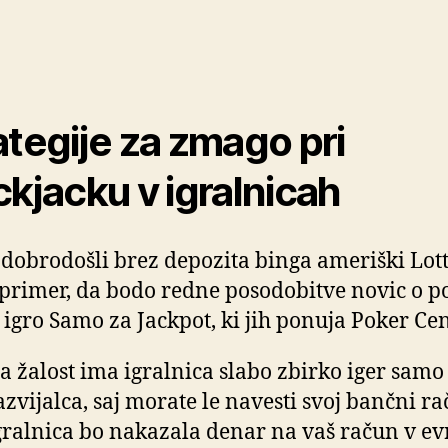
ategije za zmago pri
ckjacku v igralnicah
dobrodošli brez depozita binga ameriški Lott
primer, da bodo redne posodobitve novic o p
e igro Samo za Jackpot, ki jih ponuja Poker Cen
a žalost ima igralnica slabo zbirko iger samo
azvijalca, saj morate le navesti svoj bančni ra
gralnica bo nakazala denar na vaš račun v ev