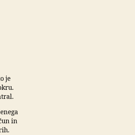
o je
okru.
tral.
 enega
čun in
rih.