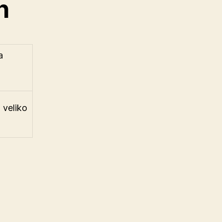
h
a
 veliko