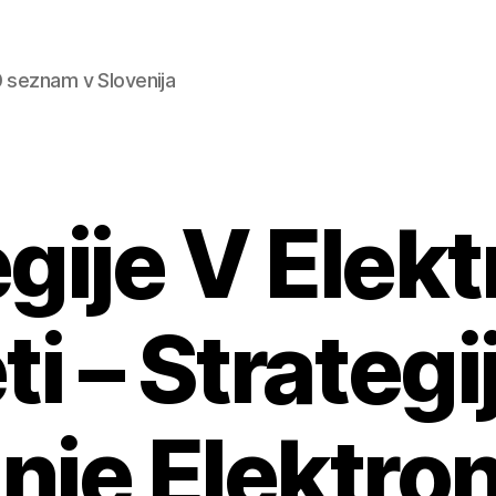
0 seznam v Slovenija
gije V Elek
ti – Strategi
anje Elektro