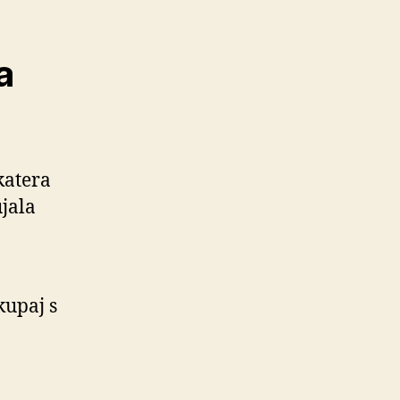
a
katera
jala
kupaj s