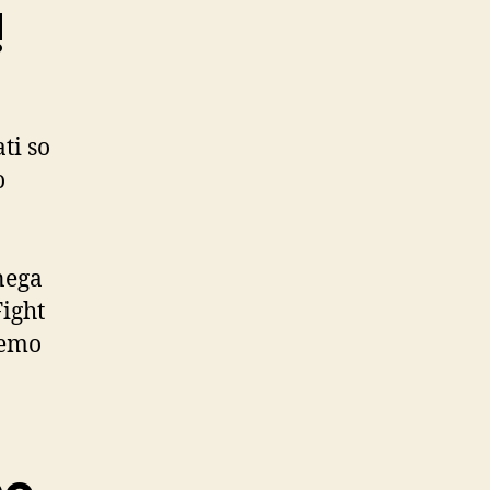
!
ti so
o
nega
Fight
jemo