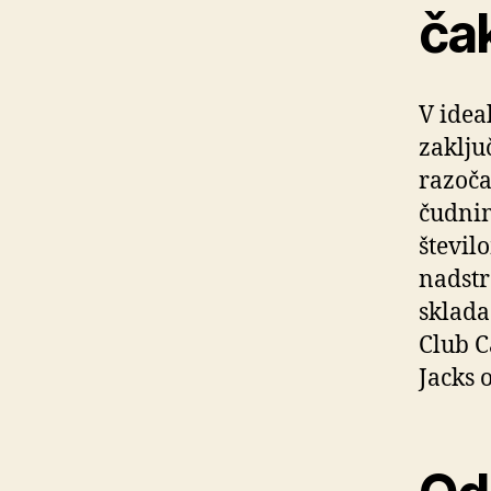
čak
V idea
zaklju
razoča
čudnim
število
nadstr
sklada
Club C
Jacks o