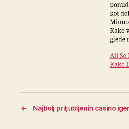
ponudi
kot do
Minota
Kako v
glede 
Ali So
Kako D
←
Najbolj priljubljenih casino ige