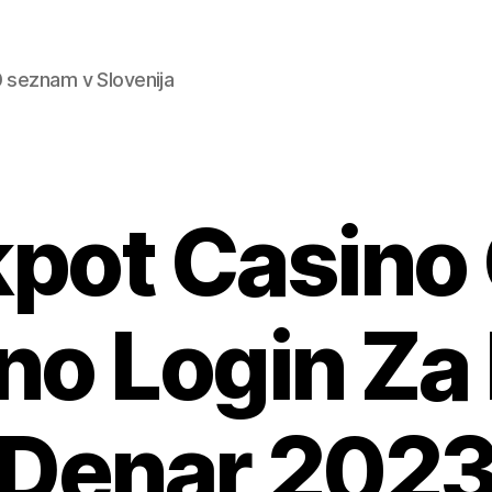
0 seznam v Slovenija
kpot Casino 
no Login Za 
Denar 202