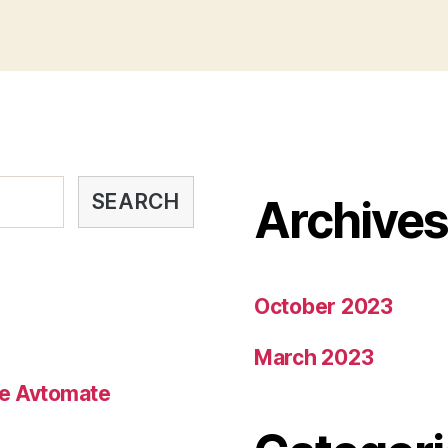
SEARCH
Archive
October 2023
March 2023
ne Avtomate